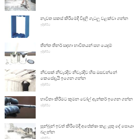
නැවත සකස් කිරීමේදී විදුලි ගැටලු වළක්වා ගන්න
ඉදිකිරීම
තීන්ත තිනර් සඳහා භාවිතයන් සහ යෙදුම්
ඉදිකිරීම
නිවසක් නිවැරදිව නිවැරදිව හිස ඔසවන්නේ
කෙසේදැයි ඉගෙන ගන්න
ඉදිකිරීම
භාවිතා කිරීමට කුමන වෝල් ඇන්කර් ඉගෙන ගන්න
ඉදිකිරීම
සුන්බුන් ඉවත් කිරීමේදී අපේක්ෂා කළ යුතු දේ සොයා
බලන්න
ඉදිකිරීම