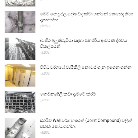
මෙම පොදු ජල දෝෂ වළක්වා ගන්නේ කෙසේද කියා
දැනගන්න
ඉදිකිරීම
බාහිර අලුත්වැඩියා සඳහා ජනප්රිය ආවරණ ද්රව්ය
විකල්පයන්
ඉදිකිරීම
විවිධ වර්ගයේ වැසිකිලි කොටස් ගැන ඉගෙන ගන්න
ඉදිකිරීම
ගොඩනැගිලි කඩා දැමීමේ ක්රම
ඉදිකිරීම
ඩ්රයිව් Wall වර්ග හතරක් (Joint Compound) වලින්
එකක් තෝරාගන්න.
ඉදිකිරීම