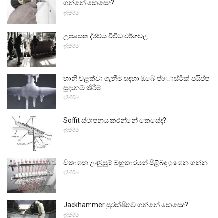
ගන්නේ කෙසේද?
ඉදිකිරීම
උපසෙත ද්රව්ය විවිධ වර්ගවල
ඉදිකිරීම
හානි වළක්වා ගැනීම සඳහා ඔබේ ප්ොස්ටික් පයිප්ප
සුදානම් කිරීම
ඉදිකිරීම
Soffit ස්ථාපනය කරන්නේ කෙසේද?
ඉදිකිරීම
විකාශන උණුසුම් බහුකාරයන් පිළිබඳ ඉගෙන ගන්න
ඉදිකිරීම
Jackhammer සුරක්ෂිතව ගන්නේ කෙසේද?
ඉදිකිරීම