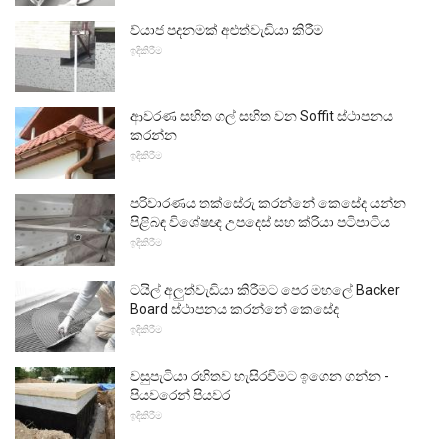
ව්යාජ පදනමක් අළුත්වැඩියා කිරීම
ඉදිකිරීම
ආවරණ සහිත ගල් සහිත වන Soffit ස්ථාපනය
කරන්න
ඉදිකිරීම
පරිවාරණය තක්සේරු කරන්නේ කෙසේද යන්න
පිළිබඳ විශේෂඥ උපදෙස් සහ ක්රියා පටිපාටිය
ඉදිකිරීම
ටයිල් අලුත්වැඩියා කිරීමට පෙර මහලේ Backer
Board ස්ථාපනය කරන්නේ කෙසේද
ඉදිකිරීම
වසුපැටියා රහිතව හැසිරවීමට ඉගෙන ගන්න -
පියවරෙන් පියවර
ඉදිකිරීම