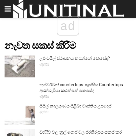
ad
නැවත සකස් කිරීම
උළු ටයිල් ස්ථාපනය කරන්නේ කෙසේද?
ඉදිකිරීම
කුස්වර්ටන් countertops: කුස්සිය Countertops
අළුත්වැඩියා කරන්නේ කෙසේද
ඉදිකිරීම
සිසිල් කාලගුණය පිළිබඳ වෘත්තීය උපදෙස්
ඉදිකිරීම
ඩ්රයිව් වල නූල් පොප් වල ප්රතිරූපය සකස් කර