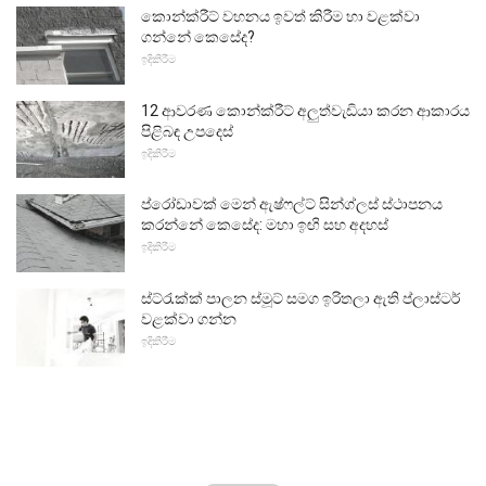
කොන්ක්රීට් වහනය ඉවත් කිරීම හා වළක්වා
ගන්නේ කෙසේද?
ඉදිකිරීම
12 ආවරණ කොන්ක්රීට් අලුත්වැඩියා කරන ආකාරය
පිළිබඳ උපදෙස්
ඉදිකිරීම
ප්රෝඩාවක් මෙන් ඇෂ්ෆල්ට් සින්ග්ලස් ස්ථාපනය
කරන්නේ කෙසේද: මහා ඉඟි සහ අදහස්
ඉදිකිරීම
ස්ට්රැක්ක් පාලන ස්මූට් සමග ඉරිතලා ඇති ප්ලාස්ටර්
වළක්වා ගන්න
ඉදිකිරීම