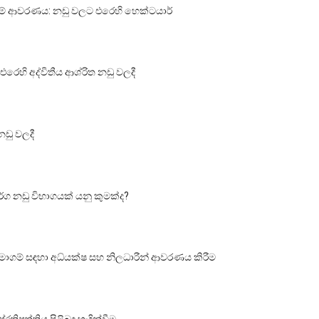
ම් ආවරණය: නඩු වලට එරෙහි හෙක්ටයාර්
රෙහි අද්විතීය ආශ්රිත නඩු වලදී
නඩු වලදී
ාර්ග නඩු විභාගයක් යනු කුමක්ද?
ාගම් සඳහා අධ්යක්ෂ සහ නිලධාරීන් ආවරණය කිරීම
්රතිපත්තිය පිළිබඳ හැඳින්වීම