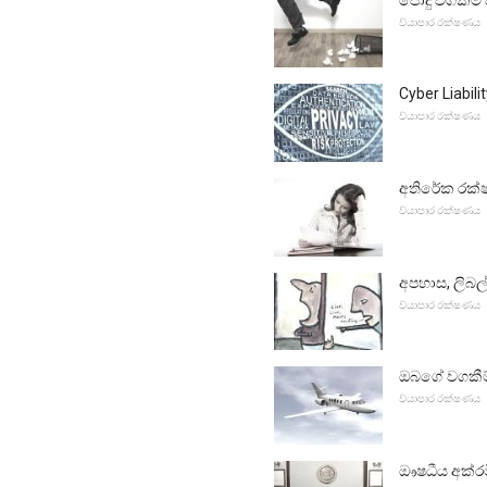
ව්යාපාර රක්ෂණය
Cyber ​​Liabi
ව්යාපාර රක්ෂණය
අතිරේක රක්
ව්යාපාර රක්ෂණය
අපහාස, ලිබල
ව්යාපාර රක්ෂණය
ඔබගේ වගකීම්
ව්යාපාර රක්ෂණය
ඖෂධීය අක්රම