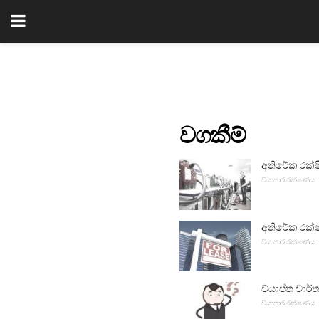
වගකීම්
අතිරේක රක්
ව්යාපාර රක්ෂණය
අතිරේක රක්
ව්යාපාර රක්ෂණය
ව්යාප්ත වාර්
ව්යාපාර රක්ෂණය