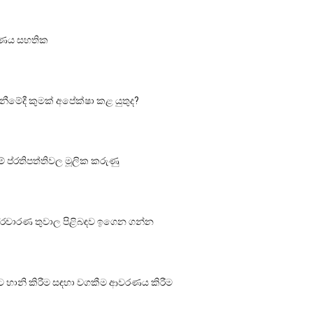
ෂණය සහතික
ගැනීමේදී කුමක් අපේක්ෂා කළ යුතුද?
් ප්රතිපත්තිවල මූලික කරුණු
 ප්රචාරණ තුවාල පිළිබඳව ඉගෙන ගන්න
 හානි කිරීම සඳහා වගකීම ආවරණය කිරීම