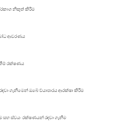
්රකාශ නිකුත් කිරීම
ළිබෝධ ආවරණය
ගකීම් රක්ෂණය
ා රඳවා ගැනීමෙන් ඔබේ ව්යාපාරය ආරක්ෂා කිරීම
වීම සහ ස්වයං රක්ෂණයන් රඳවා ගැනීම