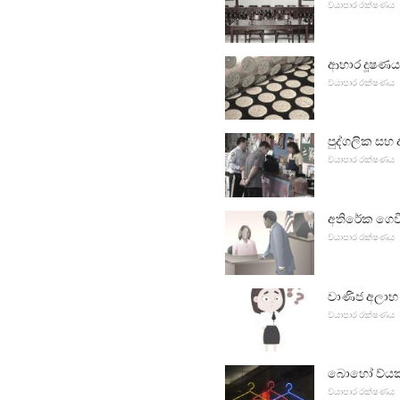
ව්යාපාර රක්ෂණය
ආහාර දූෂණය 
ව්යාපාර රක්ෂණය
පුද්ගලික සහ 
ව්යාපාර රක්ෂණය
අතිරේක ගෙව
ව්යාපාර රක්ෂණය
වාණිජ අලාභ 
ව්යාපාර රක්ෂණය
බොහෝ ව්යක
ව්යාපාර රක්ෂණය